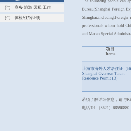
The following people can a
商务 旅游 因私 工作
Bureau(Shanghai Foreign Expe
体检/住宿证明
Shanghai,including:
Foreign 
professionals whom hold Chi
and Macao Special Administra
项目
Items
上海市海外人才居住证（
B
Shanghai Overseas Talent
Residence Permit (B)
若须了解详细信息，请与Kiko Feng 联系。
电话Tel:（8621）68590880 邮